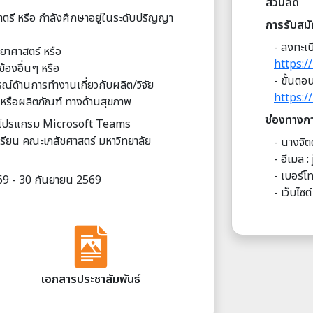
ส่วนลด
ตรี หรือ กำลังศึกษาอยู่ในระดับปริญญา
การรับสม
- ลงทะเบ
ทยาศาสตร์ หรือ
https://
วข้องอื่นๆ หรือ
- ขั้นต
ณ์ด้านการทำงานเกี่ยวกับผลิต/วิจัย
https:/
รือผลิตภัณฑ์ ทางด้านสุขภาพ
ช่องทางก
นโปรแกรม Microsoft Teams
เรียน คณะเภสัชศาสตร์ มหาวิทยาลัย
-
นางจิต
- อีเมล :
- เบอร์โ
69 - 30 กันยายน 2569
- เว็บไซต์
เอกสารประชาสัมพันธ์