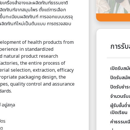
ัยเครื่องสําอางและผลิตภัณฑ์ธรรมชาติ
ตภัณฑ์จากสมุนไพร ตั้งแต่การเลือก
รขึ้นทะเบียนผลิตภัณฑ์ การออกแบบบรรจุ
์ ผลิตภัณฑ์ใหม่เป็นต้นแบบ การตรวจสอบ
velopment of health products from
การรับ
perience in standardized
and natural product research
actories, the entire process of
เปิดรับสม
al selection, extraction, efficacy
propriate packaging design, the
ปิดรับสมั
ypes, quality control and assurance
ปิดรับชำระ
dards.
จำนวนรับ
 อยู่สกุล
ผู้รับขั้นต
เปิดเรียน
ัตร
ค่าธรรมเน
ิต