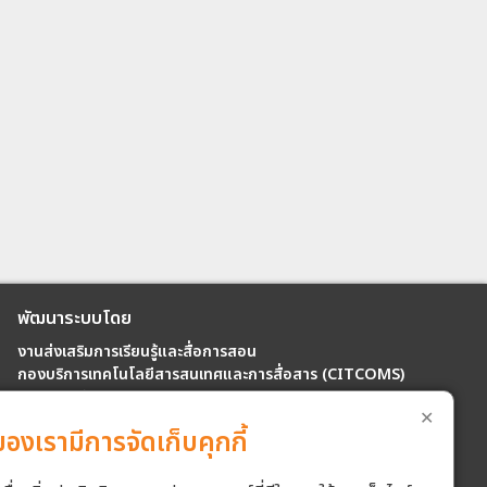
พัฒนาระบบโดย
งานส่งเสริมการเรียนรู้และสื่อการสอน
กองบริการเทคโนโลยีสารสนเทศและการสื่อสาร (CITCOMS)
มหาวิทยาลัยนเรศวร
✕
99 หมู่ 9 ตำบลท่าโพธิ์ อำเภอเมือง จังหวัดพิษณุโลก 65000
ของเรามีการจัดเก็บคุกกี้
นายดนุวัศ ภาชนะพรรณ์ โทร. 055-961567
อีเมล : lifelong@nu.ac.th