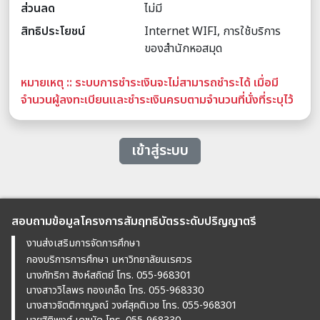
ส่วนลด
ไม่มี
สิทธิประโยชน์
Internet WIFI, การใช้บริการ
ของสำนักหอสมุด
หมายเหตุ :: ระบบการชำระเงินจะไม่สามารถชำระได้ เมื่อมี
จำนวนผู้ลงทะเบียนและชำระเงินครบตามจำนวนที่นั่งที่ระบุไว้
เข้าสู่ระบบ
สอบถามข้อมูลโครงการสัมฤทธิบัตรระดับปริญญาตรี
งานส่งเสริมการจัดการศึกษา
กองบริการการศึกษา มหาวิทยาลัยนเรศวร
นางภัทริกา สิงห์สถิตย์ โทร. 055-968301
นางสาววิไลพร ทองเกล็ด โทร. 055-968330
นางสาวจิตติกาญจณ์ วงศ์สุคติเวช โทร. 055-968301