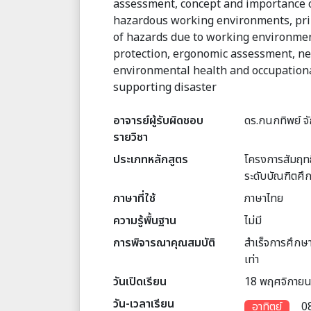
assessment, concept and importance o
hazardous working environments, prin
of hazards due to working environmen
protection, ergonomic assessment, n
environmental health and occupationa
supporting disaster
อาจารย์ผู้รับผิดชอบ
ดร.กนกทิพย์ จั
รายวิชา
ประเภทหลักสูตร
โครงการสัมฤทธิ
ระดับบัณฑิตศึ
ภาษาที่ใช้
ภาษาไทย
ความรู้พื้นฐาน
ไม่มี
การพิจารณาคุณสมบัติ
สำเร็จการศึกษ
เท่า
วันเปิดเรียน
18 พฤศจิกายน
วัน-เวลาเรียน
อาทิตย์
08